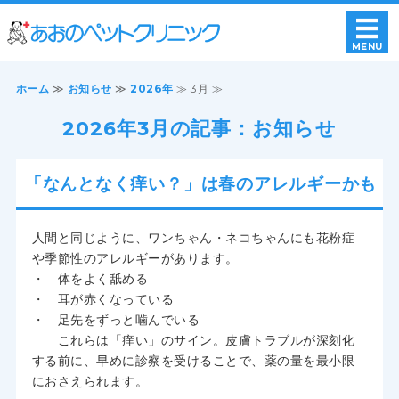
あおのペットク
MENU
ホーム
ホーム
≫
お知らせ
≫
2026年
≫ 3月 ≫
クリニックのご案内
2026年3月の記事：お知らせ
院内・設備紹介
「なんとなく痒い？」は春のアレルギーかも
アクセス
人間と同じように、ワンちゃん・ネコちゃんにも花粉症
ペットホテル・トリミング
や季節性のアレルギーがあります。
・ 体をよく舐める
・ 耳が赤くなっている
・ 足先をずっと噛んでいる
これらは「痒い」のサイン。皮膚トラブルが深刻化
する前に、早めに診察を受けることで、薬の量を最小限
におさえられます。